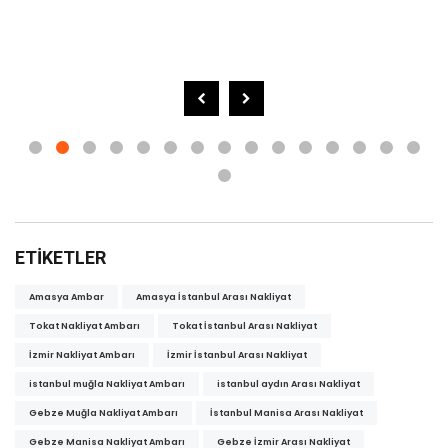
ETIKETLER
Amasya Ambar
Amasya İstanbul Arası Nakliyat
Tokat Nakliyat Ambarı
Tokat İstanbul Arası Nakliyat
İzmir Nakliyat Ambarı
İzmir İstanbul Arası Nakliyat
istanbul muğla Nakliyat Ambarı
istanbul aydın Arası Nakliyat
Gebze Muğla Nakliyat Ambarı
İstanbul Manisa Arası Nakliyat
Gebze Manisa Nakliyat Ambarı
Gebze İzmir Arası Nakliyat